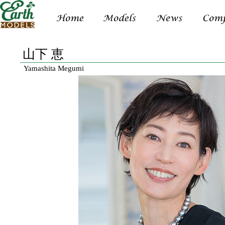
山下 恵
Yamashita Megumi